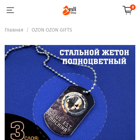
0
Главная
OZON OZON GIFTS