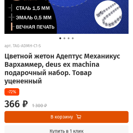
арт.
TAG-ADMH-C1-S
Цветной жетон Адептус Механикус
Вархаммер, deus ex machina
подарочный набор. Товар
уцененный
-72%
366 ₽
1 300 ₽
В корзину
Купить в 1 клик