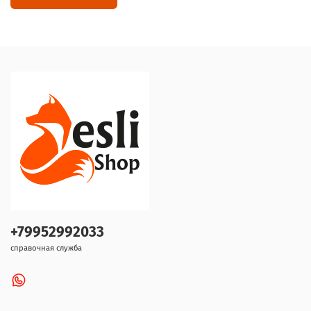
+79952992033
справочная служба