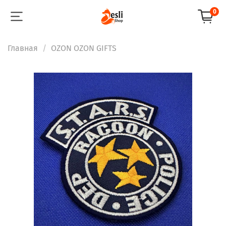
0
Главная
OZON OZON GIFTS