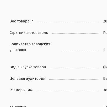
Вес товара, г
2
Страна-изготовитель
Р
Количество заводских
упаковок
1
Вид выпуска товара
Ф
Целевая аудитория
В
Размеры, мм
3