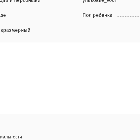
юди и персонажи
упаковке_9661
lse
Пол ребенка
езразмерный
иальности