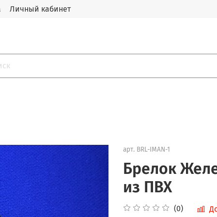
а
Личный кабинет
арт.
BRL-IMAN-1
Брелок Жел
из ПВХ
(0)
Д